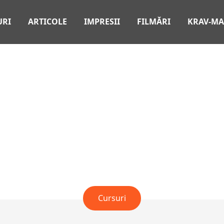
URI
ARTICOLE
IMPRESII
FILMĂRI
KRAV-M
CURSURI SCRISE
Cursuri