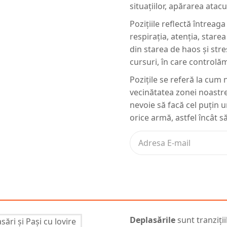
situațiilor, apărarea atacu
Pozițiile reflectă întreag
respirația, atenția, stare
din starea de haos și stre
cursuri, în care controlăm 
Pozițile se referă la cum
vecinătatea zonei noastre
nevoie să facă cel puțin
orice armă, astfel încât 
Deplasările
sunt tranziții