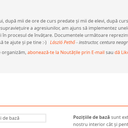
, după mii de ore de curs predate și mii de elevi, după curs
supraviețuire a agresiunilor, am ajuns să implementez unele
evii în procesul de învățare. Documentele următoare reprez
ă te ajute și pe tine :-)
László Pethő
- instructor, centura neag
 le organizăm,
abonează-te la Noutățile prin E-mail
sau
dă Lik
Pozițiile de bază
sunt ext
nostru interior cât și pen