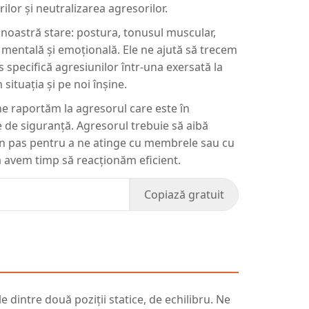
rilor și neutralizarea agresorilor.
a noastră stare: postura, tonusul muscular,
a mentală și emoțională. Ele ne ajută să trecem
s specifică agresiunilor într-una exersată la
situația și pe noi înșine.
 ne raportăm la agresorul care este în
 de siguranță. Agresorul trebuie să aibă
 un pas pentru a ne atinge cu membrele sau cu
să avem timp să reacționăm eficient.
Copiază gratuit
le dintre două poziții statice, de echilibru. Ne