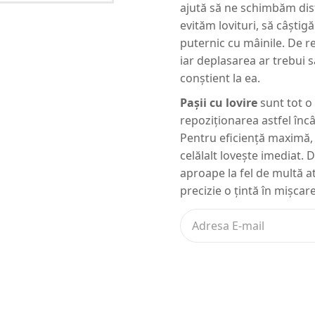
ajută să ne schimbăm dist
evităm lovituri, să câști
puternic cu mâinile. De re
iar deplasarea ar trebui 
conștient la ea.
Pașii cu lovire
sunt tot o
repoziționarea astfel încâ
Pentru eficiență maximă, 
celălalt lovește imediat. 
aproape la fel de multă ate
precizie o țintă în mișcare